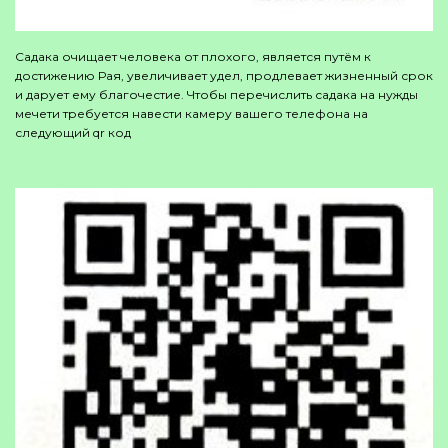
Садака очищает человека от плохого, является путём к
достижению Рая, увеличивает удел, продлевает жизненный срок
и дарует ему благочестие. Чтобы перечислить садака на нужды
мечети требуется навести камеру вашего телефона на
следующий qr код