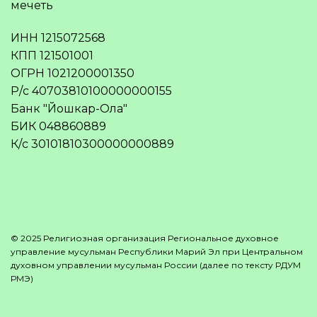
мечеть
ИНН 1215072568
КПП 121501001
ОГРН 1021200001350
Р/с 40703810100000000155
Банк "Йошкар-Ола"
БИК 048860889
К/с 30101810300000000889
© 2025 Религиозная организация Региональное духовное
управление мусульман Республики Марий Эл при Центральном
духовном управлении мусульман России (далее по тексту РДУМ
РМЭ)