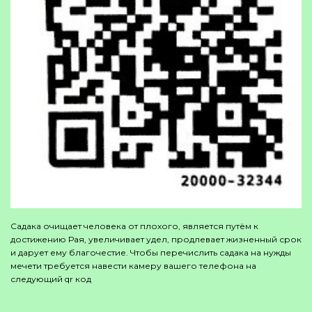
Садака очищает человека от плохого, является путём к
достижению Рая, увеличивает удел, продлевает жизненный срок
и дарует ему благочестие. Чтобы перечислить садака на нужды
мечети требуется навести камеру вашего телефона на
следующий qr код