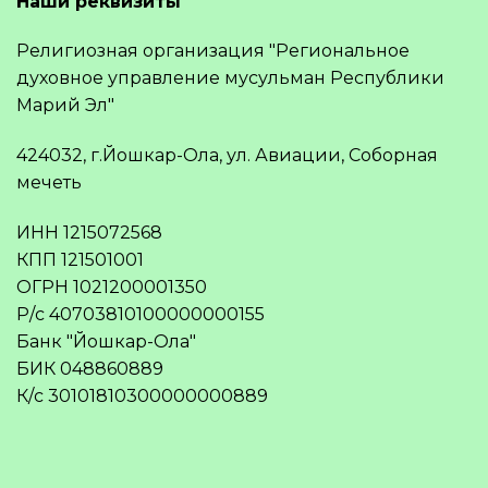
Наши реквизиты
Религиозная организация "Региональное
духовное управление мусульман Республики
Марий Эл"
424032, г.Йошкар-Ола, ул. Авиации, Соборная
мечеть
ИНН 1215072568
КПП 121501001
ОГРН 1021200001350
Р/с 40703810100000000155
Банк "Йошкар-Ола"
БИК 048860889
К/с 30101810300000000889