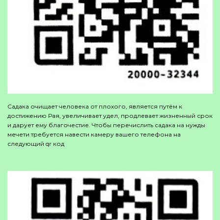
Садака очищает человека от плохого, является путём к
достижению Рая, увеличивает удел, продлевает жизненный срок
и дарует ему благочестие. Чтобы перечислить садака на нужды
мечети требуется навести камеру вашего телефона на
следующий qr код