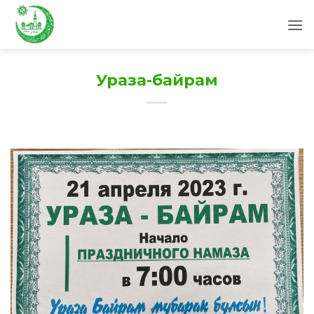
Skip
to
content
Ураза-байрам