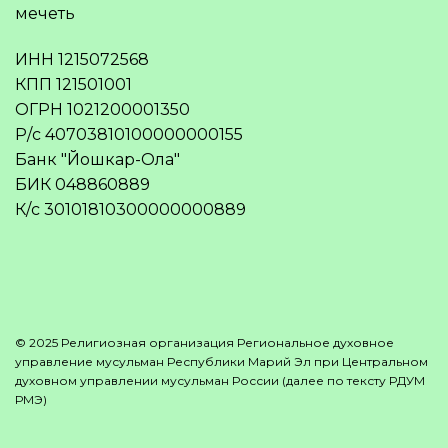
мечеть
ИНН 1215072568
КПП 121501001
ОГРН 1021200001350
Р/с 40703810100000000155
Банк "Йошкар-Ола"
БИК 048860889
К/с 30101810300000000889
© 2025 Религиозная организация Региональное духовное
управление мусульман Республики Марий Эл при Центральном
духовном управлении мусульман России (далее по тексту РДУМ
РМЭ)