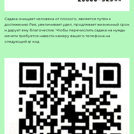
Садака очищает человека от плохого, является путём к
достижению Рая, увеличивает удел, продлевает жизненный срок
и дарует ему благочестие. Чтобы перечислить садака на нужды
мечети требуется навести камеру вашего телефона на
следующий qr код