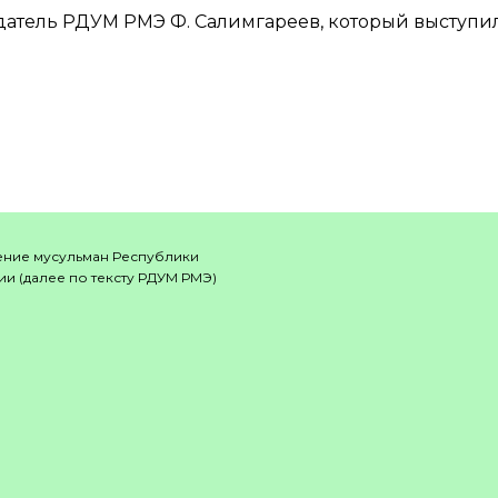
датель РДУМ РМЭ Ф. Салимгареев, который выступи
ение мусульман Республики
и (далее по тексту РДУМ РМЭ)