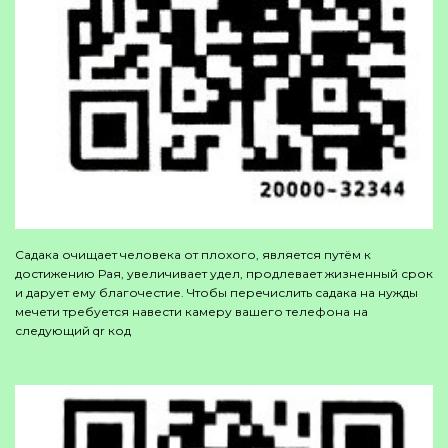
Садака очищает человека от плохого, является путём к
достижению Рая, увеличивает удел, продлевает жизненный срок
и дарует ему благочестие. Чтобы перечислить садака на нужды
мечети требуется навести камеру вашего телефона на
следующий qr код