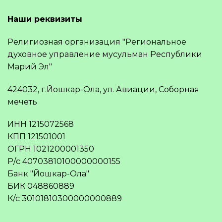
Наши реквизиты
Религиозная организация "Региональное
духовное управление мусульман Республики
Марий Эл"
424032, г.Йошкар-Ола, ул. Авиации, Соборная
мечеть
ИНН 1215072568
КПП 121501001
ОГРН 1021200001350
Р/с 40703810100000000155
Банк "Йошкар-Ола"
БИК 048860889
К/с 30101810300000000889