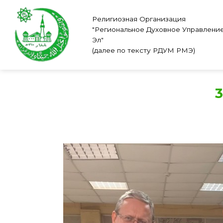
Skip
to
Религиозная Организация
"Региональное Духовное Управлени
content
Эл"
(далее по тексту РДУМ РМЭ)
3