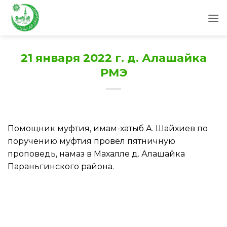
Skip
to
content
21 января 2022 г. д. Алашайка
РМЭ
Помощник муфтия, имам-хатыб А. Шайхиев по
поручению муфтия провёл пятничную
проповедь, намаз в Махалле д. Алашайка
Параньгинского района.