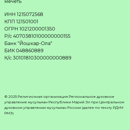
мечеть
ИНН 1215072568
КПП 121501001
ОГРН 1021200001350
Р/с 40703810100000000155
Банк "Йошкар-Ола"
БИК 048860889
К/с 30101810300000000889
© 2025 Религиозная организация Региональное духовное
управление мусульман Республики Марий Эл при Центральном
духовном управлении мусульман России (далее по тексту РДУМ
РМЭ)