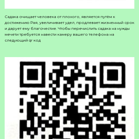
Садака очищает человека от плохого, является путём к
достижению Рая, увеличивает удел, продлевает жизненный срок
и дарует ему благочестие. Чтобы перечислить садака на нужды
мечети требуется навести камеру вашего телефона на
следующий qr код