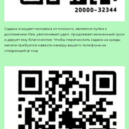
Садака очищает человека от плохого, является путём к
достижению Рая, увеличивает удел, продлевает жизненный срок
и дарует ему благочестие. Чтобы перечислить садака на нужды
мечети требуется навести камеру вашего телефона на
следующий qr код