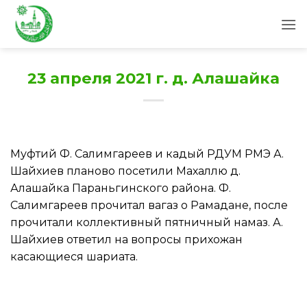
Skip
to
content
23 апреля 2021 г. д. Алашайка
Муфтий Ф. Салимгареев и кадый РДУМ РМЭ А.
Шайхиев планово посетили Махаллю д.
Алашайка Параньгинского района. Ф.
Салимгареев прочитал вагаз о Рамадане, после
прочитали коллективный пятничный намаз. А.
Шайхиев ответил на вопросы прихожан
касающиеся шариата.