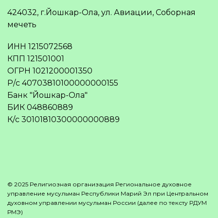
424032, г.Йошкар-Ола, ул. Авиации, Соборная
мечеть
ИНН 1215072568
КПП 121501001
ОГРН 1021200001350
Р/с 40703810100000000155
Банк "Йошкар-Ола"
БИК 048860889
К/с 30101810300000000889
© 2025 Религиозная организация Региональное духовное
управление мусульман Республики Марий Эл при Центральном
духовном управлении мусульман России (далее по тексту РДУМ
РМЭ)