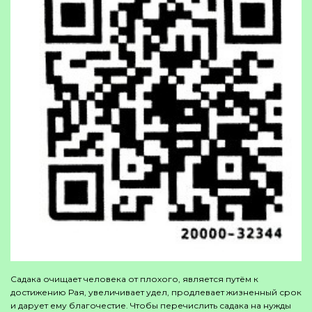
Садака очищает человека от плохого, является путём к
достижению Рая, увеличивает удел, продлевает жизненный срок
и дарует ему благочестие. Чтобы перечислить садака на нужды