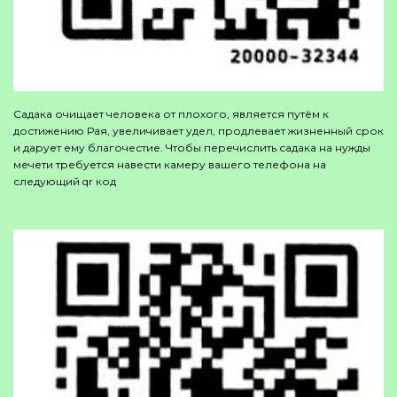
Садака очищает человека от плохого, является путём к
достижению Рая, увеличивает удел, продлевает жизненный срок
и дарует ему благочестие. Чтобы перечислить садака на нужды
мечети требуется навести камеру вашего телефона на
следующий qr код