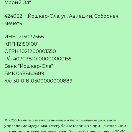
Марий Эл"
424032, г.Йошкар-Ола, ул. Авиации, Соборная
мечеть
ИНН 1215072568
КПП 121501001
ОГРН 1021200001350
Р/с 40703810100000000155
Банк "Йошкар-Ола"
БИК 048860889
К/с 30101810300000000889
© 2025 Религиозная организация Региональное духовное
управление мусульман Республики Марий Эл при Центральном
духовном управлении мусульман России (далее по тексту РДУМ