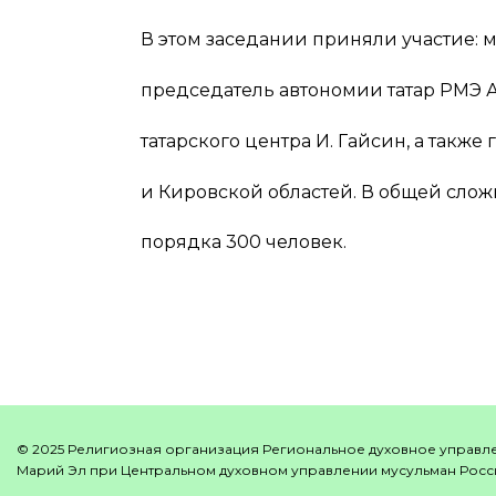
В этом заседании приняли участие: 
председатель автономии татар РМЭ 
татарского центра И. Гайсин, а такж
и Кировской областей. В общей сло
порядка 300 человек.
© 2025 Религиозная организация Региональное духовное управл
Марий Эл при Центральном духовном управлении мусульман Росси