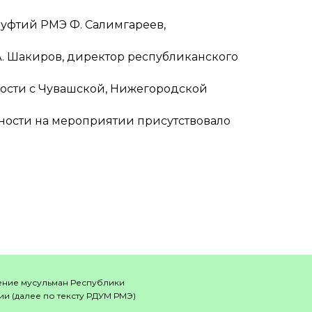
муфтий РМЭ Ф. Салимгареев,
А. Шакиров, директор республиканского
е гости с Чувашской, Нижегородской
жности на мероприятии присутствовало
ение мусульман Республики
и (далее по тексту РДУМ РМЭ)