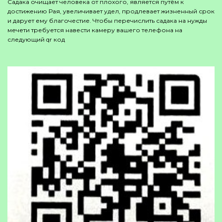
Садака очищает человека от плохого, является путём к
достижению Рая, увеличивает удел, продлевает жизненный срок
и дарует ему благочестие. Чтобы перечислить садака на нужды
мечети требуется навести камеру вашего телефона на
следующий qr код