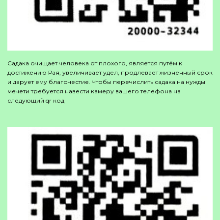
Садака очищает человека от плохого, является путём к
достижению Рая, увеличивает удел, продлевает жизненный срок
и дарует ему благочестие. Чтобы перечислить садака на нужды
мечети требуется навести камеру вашего телефона на
следующий qr код