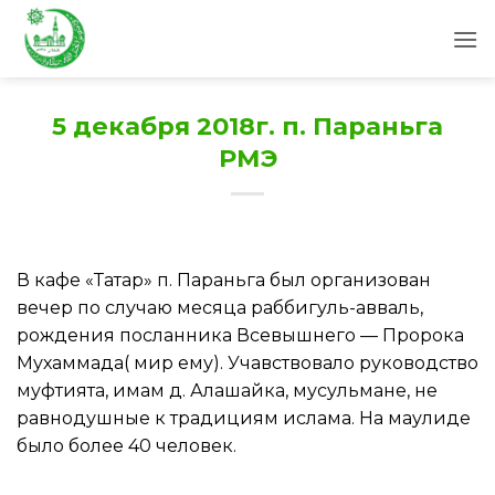
Skip
to
content
5 декабря 2018г. п. Параньга
РМЭ
В кафе «Татар» п. Параньга был организован
вечер по случаю месяца раббигуль-авваль,
рождения посланника Всевышнего — Пророка
Мухаммада( мир ему). Учавствовало руководство
муфтията, имам д. Алашайка, мусульмане, не
равнодушные к традициям ислама. На маулиде
было более 40 человек.