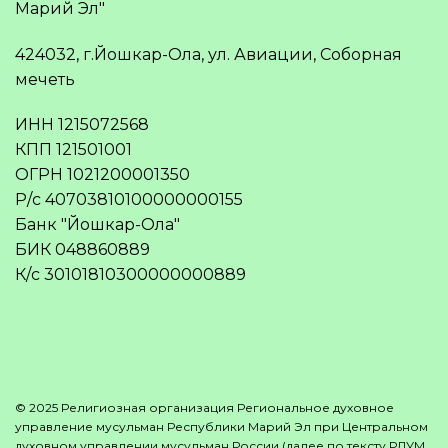
Марий Эл"
424032, г.Йошкар-Ола, ул. Авиации, Соборная
мечеть
ИНН 1215072568
КПП 121501001
ОГРН 1021200001350
Р/с 40703810100000000155
Банк "Йошкар-Ола"
БИК 048860889
К/с 30101810300000000889
© 2025 Религиозная организация Региональное духовное
управление мусульман Республики Марий Эл при Центральном
духовном управлении мусульман России (далее по тексту РДУМ