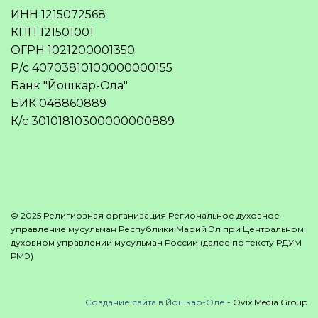
ИНН 1215072568
КПП 121501001
ОГРН 1021200001350
Р/с 40703810100000000155
Банк "Йошкар-Ола"
БИК 048860889
К/с 30101810300000000889
© 2025 Религиозная организация Региональное духовное
управление мусульман Республики Марий Эл при Центральном
духовном управлении мусульман России (далее по тексту РДУМ
РМЭ)
Создание сайта в Йошкар-Оле
- Ovix Media Group