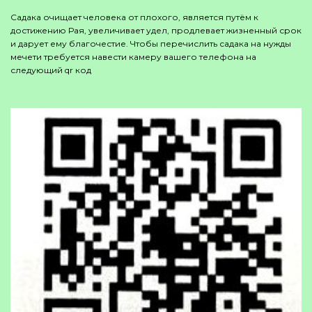
Садака очищает человека от плохого, является путём к
достижению Рая, увеличивает удел, продлевает жизненный срок
и дарует ему благочестие. Чтобы перечислить садака на нужды
мечети требуется навести камеру вашего телефона на
следующий qr код