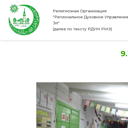
Skip
to
Религиозная Организация
"Региональное Духовное Управлени
content
Эл"
(далее по тексту РДУМ РМЭ)
9