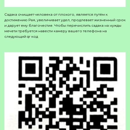
Садака очищает человека от плохого, является путём к
достижению Рая, увеличивает удел, продлевает жизненный срок
и дарует ему благочестие. Чтобы перечислить садака на нужды
мечети требуется навести камеру вашего телефона на
следующий qr код