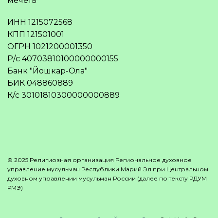
мечеть
ИНН 1215072568
КПП 121501001
ОГРН 1021200001350
Р/с 40703810100000000155
Банк "Йошкар-Ола"
БИК 048860889
К/с 30101810300000000889
© 2025 Религиозная организация Региональное духовное
управление мусульман Республики Марий Эл при Центральном
духовном управлении мусульман России (далее по тексту РДУМ
РМЭ)