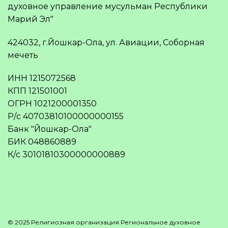
духовное управление мусульман Республики
Марий Эл"
424032, г.Йошкар-Ола, ул. Авиации, Соборная
мечеть
ИНН 1215072568
КПП 121501001
ОГРН 1021200001350
Р/с 40703810100000000155
Банк "Йошкар-Ола"
БИК 048860889
К/с 30101810300000000889
© 2025 Религиозная организация Региональное духовное