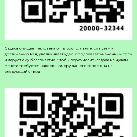
Садака очищает человека от плохого, является путём к
достижению Рая, увеличивает удел, продлевает жизненный срок
и дарует ему благочестие. Чтобы перечислить садака на нужды
мечети требуется навести камеру вашего телефона на
следующий qr код