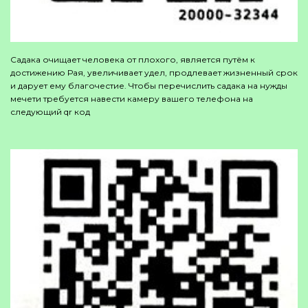
Садака очищает человека от плохого, является путём к
достижению Рая, увеличивает удел, продлевает жизненный срок
и дарует ему благочестие. Чтобы перечислить садака на нужды
мечети требуется навести камеру вашего телефона на
следующий qr код