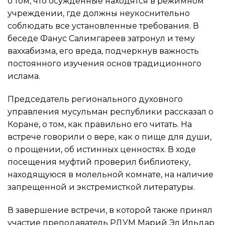
о том, что осужденные находятся в режимном
учреждении, где должны неукоснительно
соблюдать все установленные требования. В
беседе Фанус Салимгареев затронул и тему
ваххабизма, его вреда, подчеркнув важность
постоянного изучения основ традиционного
ислама.
Председатель регионального духовного
управления мусульман республики рассказал о
Коране, о том, как правильно его читать. На
встрече говорили о вере, как о пище для души,
о прощении, об истинных ценностях. В ходе
посещения муфтий проверил библиотеку,
находящуюся в молельной комнате, на наличие
запрещенной и экстремисткой литературы.
В завершение встречи, в которой также принял
участие преподаватель РДУМ Марий Эл Ильдар