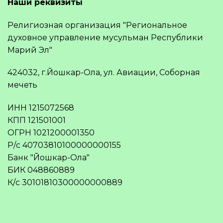
Наши реквизиты
Религиозная организация "Региональное
духовное управление мусульман Республики
Марий Эл"
424032, г.Йошкар-Ола, ул. Авиации, Соборная
мечеть
ИНН 1215072568
КПП 121501001
ОГРН 1021200001350
Р/с 40703810100000000155
Банк "Йошкар-Ола"
БИК 048860889
К/с 30101810300000000889