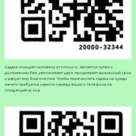
Садака очищает человека от плохого, является путём к
достижению Рая, увеличивает удел, продлевает жизненный срок
и дарует ему благочестие. Чтобы перечислить садака на нужды
мечети требуется навести камеру вашего телефона на
следующий qr код