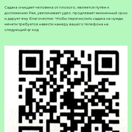
Садака очищает человека от плохого, является путём к
достижению Рая, увеличивает удел, продлевает жизненный срок
и дарует ему благочестие. Чтобы перечислить садака на нужды
мечети требуется навести камеру вашего телефона на
следующий qr код