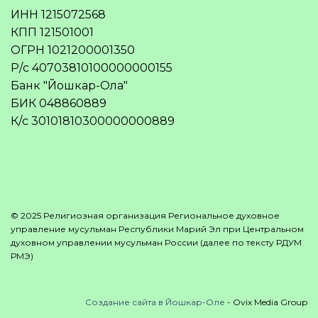
ИНН 1215072568
КПП 121501001
ОГРН 1021200001350
Р/с 40703810100000000155
Банк "Йошкар-Ола"
БИК 048860889
К/с 30101810300000000889
© 2025 Религиозная организация Региональное духовное
управление мусульман Республики Марий Эл при Центральном
духовном управлении мусульман России (далее по тексту РДУМ
РМЭ)
Создание сайта в Йошкар-Оле
- Ovix Media Group