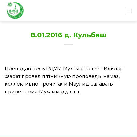
Skip
to
content
8.01.2016 д. Кульбаш
Преподаватель РДУМ Мухаматвалеев Ильдар
хазрат провел пятничную проповедь, намаз,
коллективно прочитали Маулид салаваты
приветствия Мухаммаду с.в.г.