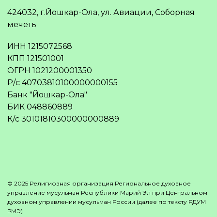
424032, г.Йошкар-Ола, ул. Авиации, Соборная
мечеть
ИНН 1215072568
КПП 121501001
ОГРН 1021200001350
Р/с 40703810100000000155
Банк "Йошкар-Ола"
БИК 048860889
К/с 30101810300000000889
© 2025 Религиозная организация Региональное духовное
управление мусульман Республики Марий Эл при Центральном
духовном управлении мусульман России (далее по тексту РДУМ
РМЭ)