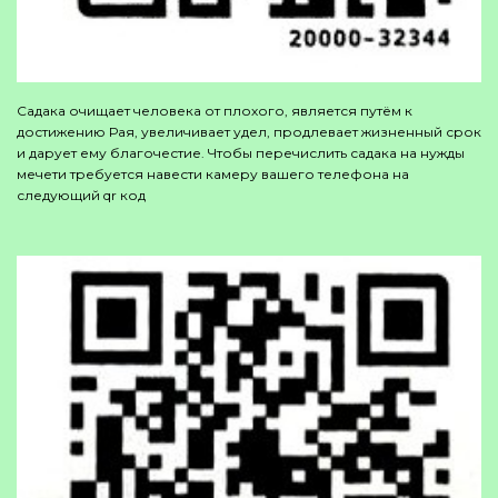
Садака очищает человека от плохого, является путём к
достижению Рая, увеличивает удел, продлевает жизненный срок
и дарует ему благочестие. Чтобы перечислить садака на нужды
мечети требуется навести камеру вашего телефона на
следующий qr код